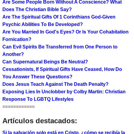
Are Some People Born Without A Conscience? What
Does The Christian Bible Say?
Are The Spiritual Gifts Of 1 Corinthians God-Given
Psychic Abilities To Be Developed?
Are You Married In God's Eyes? Or Is Your Cohabitation
Fornication?
Can Evil Spirits Be Transferred from One Person to
Another?
Can Supernatural Beings Be Neutral?
Cessationists, If Spiritual Gifts Have Ceased, How Do
You Answer These Questions?
Does Jesus Teach Against The Death Penalty?
Exposing Lies In Unclobber by Colby Martin: Christian
Response To LGBTQ Lifestyles
============
Artículos destacados:
Si la salvación solo está en Cristo, ¿cómo se recibía la